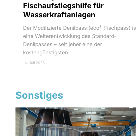
Fischaufstiegshilfe für
Wasserkraftanlagen
Der Modifizierte Denilpass (eco²-Fischpass) is
eine Weiterentwicklung des Standard-
Denilpasses – seit jeher eine der
kostengünstigsten…
14. Juli 2026
Sonstiges