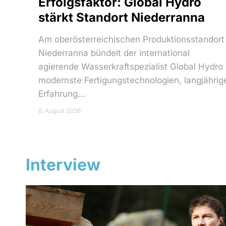
Erfolgsfaktor: Global Hydro
stärkt Standort Niederranna
Am oberösterreichischen Produktionsstandort
Niederranna bündelt der international
agierende Wasserkraftspezialist Global Hydro
modernste Fertigungstechnologien, langjährig
Erfahrung…
6. August 2026
Interview