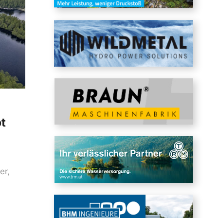
t
er,