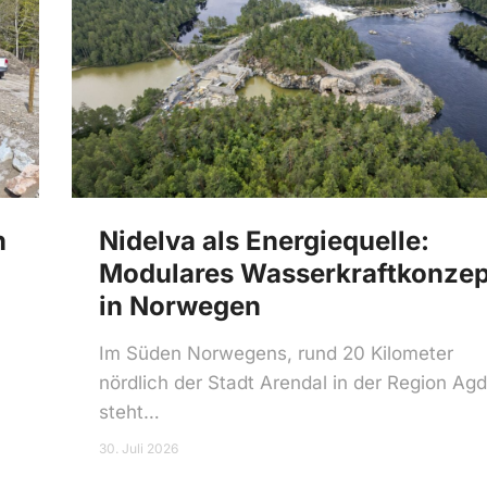
h
Nidelva als Energiequelle:
Modulares Wasserkraftkonzep
in Norwegen
Im Süden Norwegens, rund 20 Kilometer
nördlich der Stadt Arendal in der Region Agd
steht…
30. Juli 2026