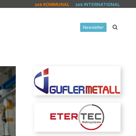
zek KOMMUNAL
zek INTERNATIONAL
Newsletter
ls Energiequelle: Modulares
ftkonzept in Norwegen