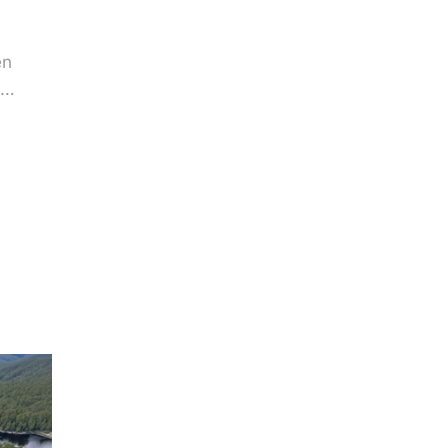
en
3…