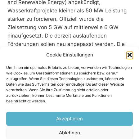
and Renewable Energy) angekündigt,
Wasserkraftprojekte kleiner als 50 MW Leistung
stärker zu forcieren. Offiziell wurde die
Zielsetzung von 5 GW auf mittlerweile 6 GW
hinaufgesetzt. Die derzeit auslaufenden
Förderungen sollen neu angepasst werden. Die
indische Klassifizierung unterhalb der großen
Cookie Einstellungen
Wasserkraft sieht folgendermaßen aus:
Um Ihnen ein optimales Erlebnis zu bieten, verwenden wir Technologien
Kleinwasserkraft: 2-25 MW, Mini-Wasserkraft: 100
wie Cookies, um Geräteinformationen zu speichern bzw. darauf
kW-2 MW und Micro-Wasserkraft: alles darunter.
zuzugreifen. Wenn Sie diesen Technologien zustimmen, können wir
Daten wie das Surfverhalten oder eindeutige IDs auf dieser Website
Das geschätzte Potenzial für die Kleinwasserkraft
verarbeiten. Wenn Sie Ihre Zustimmung nicht erteilen oder
liegt bei circa 20,000 MW, wobei das meiste
zurückziehen, können bestimmte Merkmale und Funktionen
beeinträchtigt werden.
Potenzial in der Himalaya-Region gesehen wird.
Aber auch die Bewässerungskanäle in anderen
Akzeptieren
Regionen des Landes könnten durch
Kleinwasserkraftwerke genutzt werden.
Ablehnen