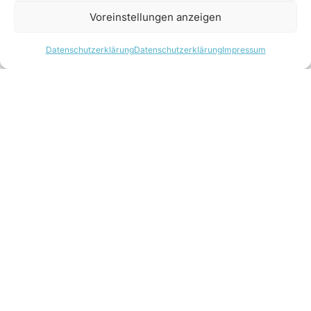
Voreinstellungen anzeigen
Datenschutzerklärung
Datenschutzerklärung
Impressum
Datenschutzerklärung
Impressum
Kontakt
Newsletter anmelden
zek HYDRO ist ein führendes Fachmagazin, spezialisiert
auf internationale Wasserkraft und
Zukunftstechnologien. Mit sechs deutschen und einer