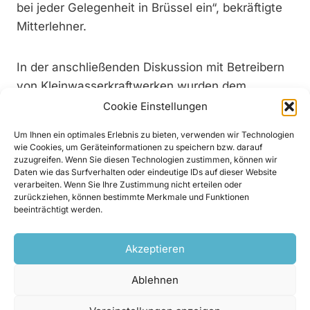
bei jeder Gelegenheit in Brüssel ein“, bekräftigte
Mitterlehner.
In der anschließenden Diskussion mit Betreibern
von Kleinwasserkraftwerken wurden dem
Wirtschaftsminister noch Beispiele von
Cookie Einstellungen
wirtschaftlich bedrohten Kleinwasserkraftanlagen
Um Ihnen ein optimales Erlebnis zu bieten, verwenden wir Technologien
und überbordender Bürokratie näher gebracht.
wie Cookies, um Geräteinformationen zu speichern bzw. darauf
zuzugreifen. Wenn Sie diesen Technologien zustimmen, können wir
Daten wie das Surfverhalten oder eindeutige IDs auf dieser Website
Für Kleinwasserkraft Österreich bleibt die
verarbeiten. Wenn Sie Ihre Zustimmung nicht erteilen oder
zurückziehen, können bestimmte Merkmale und Funktionen
Forderung nach einem fairen
beeinträchtigt werden.
Stromabnahmepreis, der auch den ökologischen
Mehrwerts von Strom aus Kleinwasserkraft
Akzeptieren
berücksichtigt, weiter im Vordergrund. Im
Rahmen der Tagung wurde in Workshops aber
Ablehnen
auch über die Teilnahme an neuen Märkten der