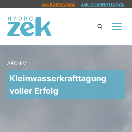
Zum
zek KOMMUNAL
zek INTERNATIONAL
Inhalt
springen
ARCHIV
Kleinwasserkrafttagung
voller Erfolg