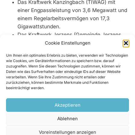
Das Kraftwerk Kanzingbach (TIWAG) mit
einer Engpassleistung von 3,6 Megawatt und
einem Regelarbeitsvermögen von 17,3
Gigawattstunden.
Das Kraftwerk Jerzens (Gemeinde Jerzens,
Stadtwerke Imst und zwei private
Cookie Einstellungen
Investoren) mit einer Engpassleistung von
Um Ihnen ein optimales Erlebnis zu bieten, verwenden wir Technologien
2,719 Megawatt und einem
wie Cookies, um Geräteinformationen zu speichern bzw. darauf
zuzugreifen. Wenn Sie diesen Technologien zustimmen, können wir
Regelarbeitsvermögen von 8,84
Daten wie das Surfverhalten oder eindeutige IDs auf dieser Website
Gigawattstunden.
verarbeiten. Wenn Sie Ihre Zustimmung nicht erteilen oder
zurückziehen, können bestimmte Merkmale und Funktionen
beeinträchtigt werden.
Neben diesen Großprojekten befinden sich
zahlreiche weitere mittlere und Kleinkraftwerke in
Akzeptieren
Planung oder bereits in der Umsetzung.
Ablehnen
Weg für Kraftwerk Tumpen frei – Bescheid für
Voreinstellungen anzeigen