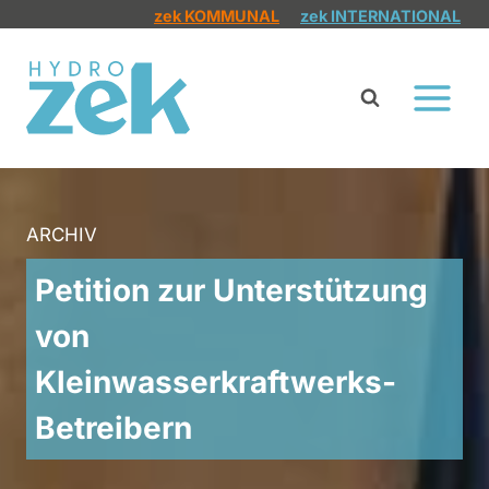
Zum
zek KOMMUNAL
zek INTERNATIONAL
Inhalt
springen
ARCHIV
Petition zur Unterstützung
von
Kleinwasserkraftwerks-
Betreibern