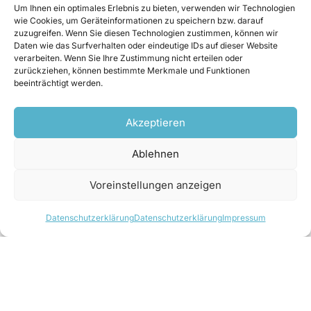
ÜBERLEBEN
retten.
Um Ihnen ein optimales Erlebnis zu bieten, verwenden wir Technologien
wie Cookies, um Geräteinformationen zu speichern bzw. darauf
zuzugreifen. Wenn Sie diesen Technologien zustimmen, können wir
Mehr Infos unter:
Daten wie das Surfverhalten oder eindeutige IDs auf dieser Website
verarbeiten. Wenn Sie Ihre Zustimmung nicht erteilen oder
zurückziehen, können bestimmte Merkmale und Funktionen
https://www.parlament.gv.at/PAKT/VHG/XXV/PE
beeinträchtigt werden.
T/PET_00097/index.shtml
Akzeptieren
Ablehnen
Voreinstellungen anzeigen
Datenschutzerklärung
Datenschutzerklärung
Impressum
Datenschutzerklärung
Impressum
Kontakt
Newsletter anmelden