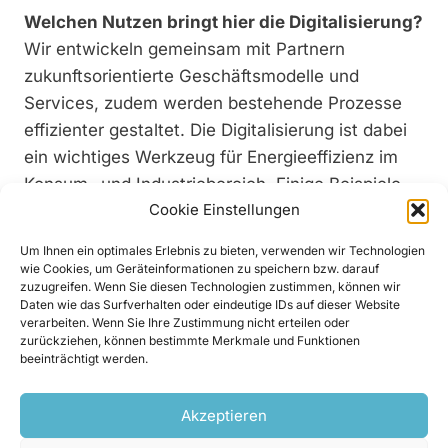
Welchen Nutzen bringt hier die Digitalisierung?
Wir entwickeln gemeinsam mit Partnern
zukunftsorientierte Geschäftsmodelle und
Services, zudem werden bestehende Prozesse
effizienter gestaltet. Die Digitalisierung ist dabei
ein wichtiges Werkzeug für Energieeffizienz im
Konsum- und Industriebereich. Einige Beispiele
Cookie Einstellungen
dafür sind: die digitale Steuerung von
Kraftwerken – zum Beispiel unser digitales
Um Ihnen ein optimales Erlebnis zu bieten, verwenden wir Technologien
Wasserkraftwerk Rabenstein, datenbasierte
wie Cookies, um Geräteinformationen zu speichern bzw. darauf
zuzugreifen. Wenn Sie diesen Technologien zustimmen, können wir
Vorhersagemodelle für die Energieproduktion
Daten wie das Surfverhalten oder eindeutige IDs auf dieser Website
sowie automatisierte Handelslösungen für den
verarbeiten. Wenn Sie Ihre Zustimmung nicht erteilen oder
zurückziehen, können bestimmte Merkmale und Funktionen
Stromhandel. Besonders stolz sind wir auf das
beeinträchtigt werden.
eigenentwickelte Businesskundenportal VISION.
Diese Plattform ist ein gelungenes Beispiel für die
Akzeptieren
Transformation bestehender Prozesse durch