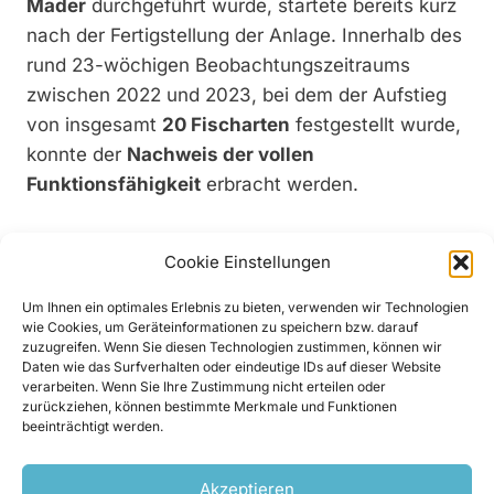
Mader
durchgeführt wurde, startete bereits kurz
nach der Fertigstellung der Anlage. Innerhalb des
rund 23-wöchigen Beobachtungszeitraums
zwischen 2022 und 2023, bei dem der Aufstieg
von insgesamt
20 Fischarten
festgestellt wurde,
konnte der
Nachweis der vollen
Funktionsfähigkeit
erbracht werden.
Modernes Videomonitoring mit KI im Einsatz
Cookie Einstellungen
Der vorbildlich realisierte Fischaufstieg des
Um Ihnen ein optimales Erlebnis zu bieten, verwenden wir Technologien
Kraftwerks Feistritz-Ludmannsdorf wird von
wie Cookies, um Geräteinformationen zu speichern bzw. darauf
VERBUND
für ein dauerhaftes
videobasiertes
zuzugreifen. Wenn Sie diesen Technologien zustimmen, können wir
Daten wie das Surfverhalten oder eindeutige IDs auf dieser Website
Monitoring
genutzt. Dazu wurde am
verarbeiten. Wenn Sie Ihre Zustimmung nicht erteilen oder
Kraftwerksgelände eine mit modernster Technik
zurückziehen, können bestimmte Merkmale und Funktionen
beeinträchtigt werden.
ausgestattete
Forschungsstation
errichtet.
Akzeptieren