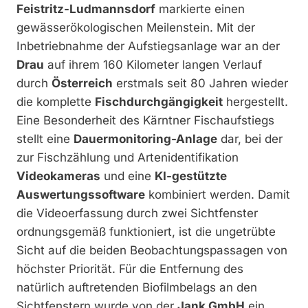
Feistritz-Ludmannsdorf
markierte einen
gewässerökologischen Meilenstein. Mit der
Inbetriebnahme der Aufstiegsanlage war an der
Drau
auf ihrem 160 Kilometer langen Verlauf
durch
Österreich
erstmals seit 80 Jahren wieder
die komplette
Fischdurchgängigkeit
hergestellt.
Eine Besonderheit des Kärntner Fischaufstiegs
stellt eine
Dauermonitoring-Anlage
dar, bei der
zur Fischzählung und Artenidentifikation
Videokameras
und eine
KI-gestützte
Auswertungssoftware
kombiniert werden. Damit
die Videoerfassung durch zwei Sichtfenster
ordnungsgemäß funktioniert, ist die ungetrübte
Sicht auf die beiden Beobachtungspassagen von
höchster Priorität. Für die Entfernung des
natürlich auftretenden Biofilmbelags an den
Sichtfenstern wurde von der
Jank GmbH
ein