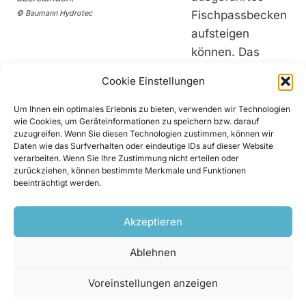
© Baumann Hydrotec
Fischpassbecken
aufsteigen
können. Das
Transportbecken befindet sich innerhalb eines
Cookie Einstellungen
vertikal platzierten GFK-Rohres und wird durch
den Schleusenwasserstand ohne mechanisches
Um Ihnen ein optimales Erlebnis zu bieten, verwenden wir Technologien
wie Cookies, um Geräteinformationen zu speichern bzw. darauf
Windwerk rein hydraulisch bewegt. Anders als
zuzugreifen. Wenn Sie diesen Technologien zustimmen, können wir
bei einer herkömmlichen Schleuse verändert sich
Daten wie das Surfverhalten oder eindeutige IDs auf dieser Website
verarbeiten. Wenn Sie Ihre Zustimmung nicht erteilen oder
die Wassertiefe im aufschwimmenden Becken
zurückziehen, können bestimmte Merkmale und Funktionen
nur geringfügig, wodurch die Fische für sie
beeinträchtigt werden.
unmerklich und kräfteschonend auf ein höheres
Niveau gehoben werden. Für die Anpassung des
Akzeptieren
Hydro-­Fischlifts an den Standort Baldeney
Ablehnen
wurden am Karlsruher Institut für Technologie
(KIT) detaillierte numerische Simulationsstudien,
Voreinstellungen anzeigen
Modelluntersuchungen sowie ethohydrau­lische