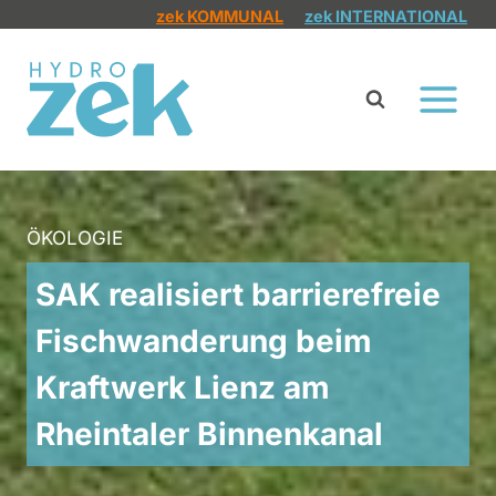
Zum
zek KOMMUNAL
zek INTERNATIONAL
Inhalt
springen
ÖKOLOGIE
SAK realisiert barrierefreie
Fischwanderung beim
Kraftwerk Lienz am
Rheintaler Binnenkanal