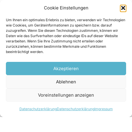
Cookie Einstellungen
Um Ihnen ein optimales Erlebnis zu bieten, verwenden wir Technologien
wie Cookies, um Geräteinformationen zu speichern bzw. darauf
zuzugreifen. Wenn Sie diesen Technologien zustimmen, können wir
Daten wie das Surfverhalten oder eindeutige IDs auf dieser Website
Ende November 2022 ging das Wasserkraftwerk Lienz nach
verarbeiten. Wenn Sie Ihre Zustimmung nicht erteilen oder
der umfassenden Sanierung wieder ans Netz. An den beiden
zurückziehen, können bestimmte Merkmale und Funktionen
Unterliegerkraftwerken Blatten und Montlingen werden noch in
beeinträchtigt werden.
diesem Jahr bzw. 2024 die neuen Fischauf- und -
abstiegsanlagen in Betrieb genommen.
Akzeptieren
© Wild Metal
Ablehnen
Voreinstellungen anzeigen
Anlagentechnik saniert und erneuert
Datenschutzerklärung
Datenschutzerklärung
Impressum
Eine wesentliche Randbedingung des Projekts
stellte laut Christian Neff die Aufrechterhaltung
des Oberwasserpegels im Kanal während der