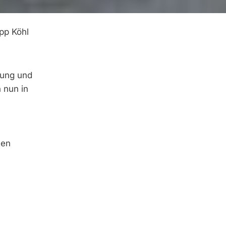
pp Köhl
tung und
 nun in
ten