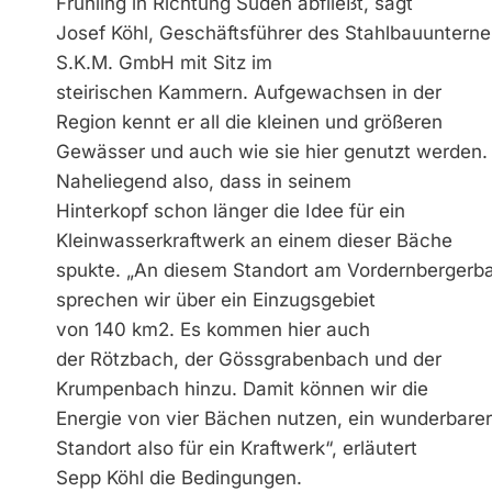
Frühling in Richtung Süden abfließt, sagt
Josef Köhl, Geschäftsführer des Stahlbauunter
S.K.M. GmbH mit Sitz im
steirischen Kammern. Aufgewachsen in der
Region kennt er all die kleinen und größeren
Gewässer und auch wie sie hier genutzt werden.
Naheliegend also, dass in seinem
Hinterkopf schon länger die Idee für ein
Kleinwasserkraftwerk an einem dieser Bäche
spukte. „An diesem Standort am Vordernbergerb
sprechen wir über ein Einzugsgebiet
von 140 km2. Es kommen hier auch
der Rötzbach, der Gössgrabenbach und der
Krumpenbach hinzu. Damit können wir die
Energie von vier Bächen nutzen, ein wunderbarer
Standort also für ein Kraftwerk“, erläutert
Sepp Köhl die Bedingungen.