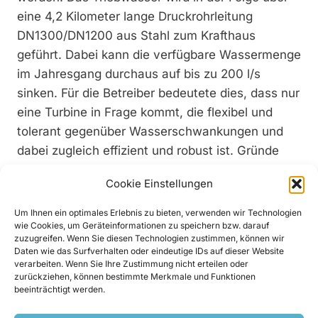
eine 4,2 Kilometer lange Druckrohrleitung
DN1300/DN1200 aus Stahl zum Krafthaus
geführt. Dabei kann die verfügbare Wassermenge
im Jahresgang durchaus auf bis zu 200 l/s
sinken. Für die Betreiber bedeutete dies, dass nur
eine Turbine in Frage kommt, die flexibel und
tolerant gegenüber Wasserschwankungen und
dabei zugleich effizient und robust ist. Gründe
genug, warum die Wahl auf eine
Cookie Einstellungen
Durchströmturbine des bekannten
Branchenspezialisten Ossberger fiel. Von Seiten
Um Ihnen ein optimales Erlebnis zu bieten, verwenden wir Technologien
wie Cookies, um Geräteinformationen zu speichern bzw. darauf
des deutschen Wasserkraftunternehmens wurde
zuzugreifen. Wenn Sie diesen Technologien zustimmen, können wir
in der Folge eine maßgeschneiderte Lösung
Daten wie das Surfverhalten oder eindeutige IDs auf dieser Website
verarbeiten. Wenn Sie Ihre Zustimmung nicht erteilen oder
entwickelt, die optimal auf die Bedingungen vor
zurückziehen, können bestimmte Merkmale und Funktionen
Ort angepasst wurde. Konkret handelt es sich um
beeinträchtigt werden.
eine Crossflow-Turbine mit der klassischen