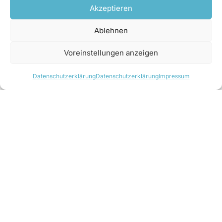
Aufteilung der Zellen im Verhältnis 1:2. Beide
Akzeptieren
Zellen können unabhängig voneinander arbeiten.
Die Maschine dreht im Regelbetrieb mit 415 Upm
Ablehnen
und ist im Maximum auf 1.320 kW ausgelegt. Sie
Voreinstellungen anzeigen
präsentiert sich sowohl im Spitzen- als auch im
Teillastbereich effizient und souverän.
Datenschutzerklärung
Datenschutzerklärung
Impressum
Transiente Bedingungen im Blick
Gerade die Überlegungen im Hinblick auf die
Druckstoßproblematik sollten auch eine zentrale
Rolle spielen, wie Dipl.-Ing. (FH) Holger Franke,
der das Kraftwerk von Deutschland aus für die
Firma Ossberger betreute, näher ausführt: „Um
unzulässige Druckstöße zu vermeiden, die unter
Umständen in einer ungewöhnlich langen
Druckrohrleitung – immerhin 4,2 Kilometer –
auftreten könnten, brauchte es ein paar