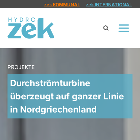
Zum
zek KOMMUNAL
zek INTERNATIONAL
Inhalt
springen
PROJEKTE
Durchströmturbine
überzeugt auf ganzer Linie
in Nordgriechenland