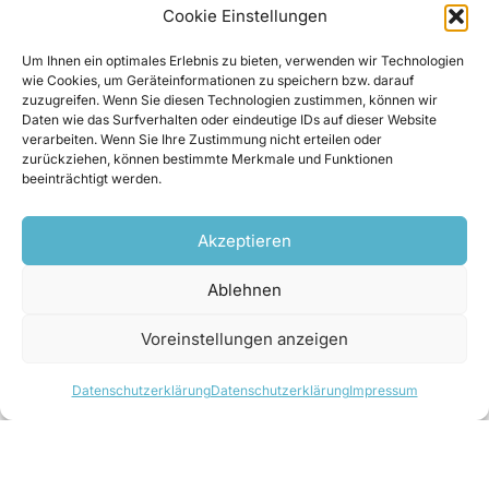
Cookie Einstellungen
350 kW ausgelegt, wobei die Engpassleistung
aufgrund der etwas eigenwilligen französischen
Um Ihnen ein optimales Erlebnis zu bieten, verwenden wir Technologien
wie Cookies, um Geräteinformationen zu speichern bzw. darauf
Fördertarifstruktur die 400 kW-Grenze nicht
zuzugreifen. Wenn Sie diesen Technologien zustimmen, können wir
überschreiten darf. „Derzeit sieht das Gesetz in
Daten wie das Surfverhalten oder eindeutige IDs auf dieser Website
verarbeiten. Wenn Sie Ihre Zustimmung nicht erteilen oder
Frankreich vor, dass die Fördertarife für Strom
zurückziehen, können bestimmte Merkmale und Funktionen
aus Kleinwasserkraft schlechter werden, wenn
beeinträchtigt werden.
die 400 kW-Grenze überschritten wird, erst ab
700 kW wird sie dann wieder besser“, erklärt
Akzeptieren
Andreas Appenzeller. Bereits im Dezember 2010
Ablehnen
wurde das Traditionskraftwerk Leymel wieder ans
Netz gebracht.
Voreinstellungen anzeigen
UNTERWASSERKANAL VON 1832
Datenschutzerklärung
Datenschutzerklärung
Impressum
Alle drei von der ADEV erworbenen Kraftwerke in
Munster nutzen das Wasser der Fecht, wobei im
Falle des Kraftwerks Couvent und des Kraftwerks