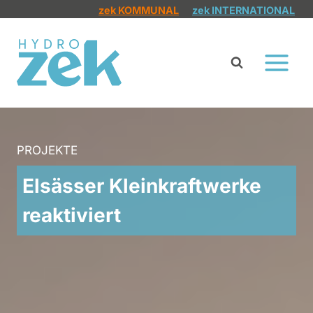
Zum
zek KOMMUNAL
zek INTERNATIONAL
Inhalt
springen
PROJEKTE
Elsässer Kleinkraftwerke
reaktiviert