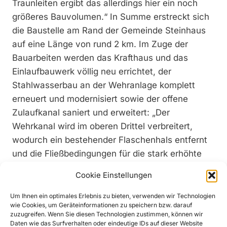
Traunleiten ergibt das allerdings hier ein noch
größeres Bauvolumen.“ In Summe erstreckt sich
die Baustelle am Rand der Gemeinde Steinhaus
auf eine Länge von rund 2 km. Im Zuge der
Bauarbeiten werden das Krafthaus und das
Einlaufbauwerk völlig neu errichtet, der
Stahlwasserbau an der Wehranlage komplett
erneuert und modernisiert sowie der offene
Zulaufkanal saniert und erweitert: „Der
Wehrkanal wird im oberen Drittel verbreitert,
wodurch ein bestehender Flaschenhals entfernt
und die Fließbedingungen für die stark erhöhte
Ausbauwassermenge verbessert werden.
Cookie Einstellungen
Weiters erfolgen Sanierungsarbeiten auf der
ganzen Länge des Kanals, soweit diese nicht
Um Ihnen ein optimales Erlebnis zu bieten, verwenden wir Technologien
wie Cookies, um Geräteinformationen zu speichern bzw. darauf
schon in der Vergangenheit ausgeführt wurden“,
zuzugreifen. Wenn Sie diesen Technologien zustimmen, können wir
ergänzt Feldbauer. Wie beim Kraftwerk
Daten wie das Surfverhalten oder eindeutige IDs auf dieser Website