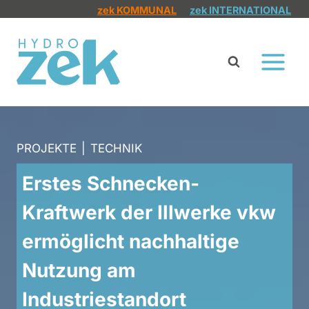
Zum
zek KOMMUNAL
zek INTERNATIONAL
Inhalt
springen
PROJEKTE
|
TECHNIK
Erstes Schnecken-
Kraftwerk der Illwerke vkw
ermöglicht nachhaltige
Nutzung am
Industriestandort