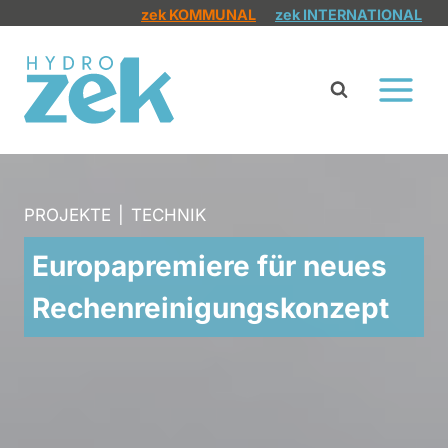
Zum
zek KOMMUNAL
zek INTERNATIONAL
Inhalt
springen
PROJEKTE
|
TECHNIK
Europapremiere für neues
Rechenreinigungskonzept