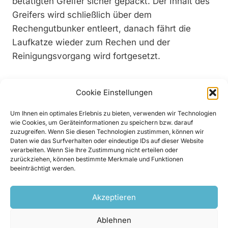
betätigten Greifer sicher gepackt. Der Inhalt des
Greifers wird schließlich über dem
Rechengutbunker entleert, danach fährt die
Laufkatze wieder zum Rechen und der
Reinigungsvorgang wird fortgesetzt.
Innovation am Main
Cookie Einstellungen
Die Innovation am Standort Gerlachshausen liegt
in der Befestigung der RRM in einem
Um Ihnen ein optimales Erlebnis zu bieten, verwenden wir Technologien
wie Cookies, um Geräteinformationen zu speichern bzw. darauf
Portalfahrwerk mit Ausleger, wie es ansonsten
zuzugreifen. Wenn Sie diesen Technologien zustimmen, können wir
für Krananlagen verwendet wird. Mit einer
Daten wie das Surfverhalten oder eindeutige IDs auf dieser Website
verarbeiten. Wenn Sie Ihre Zustimmung nicht erteilen oder
Spurweite von 13,5 m überspannt der 60 m lange
zurückziehen, können bestimmte Merkmale und Funktionen
Schienenstrang des Portalfahrwerks den
beeinträchtigt werden.
gesamten Kraftwerksbereich. Damit kann der
Rechengutgreifer sich sowohl entlang des
Akzeptieren
Turbineneinlaufraums als auch parallel über die
Ablehnen
Rechen bewegen. Eine weitere Besonderheit der