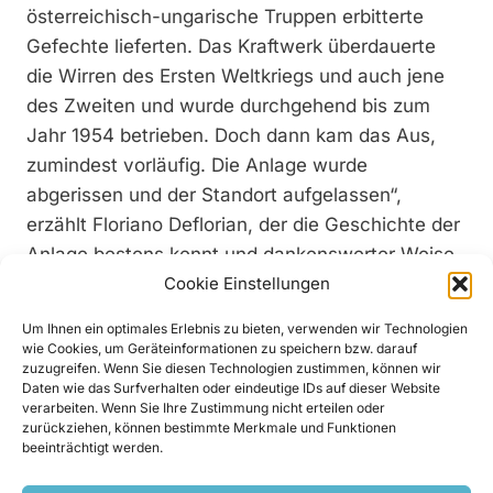
österreichisch-ungarische Truppen erbitterte
Gefechte lieferten. Das Kraftwerk überdauerte
die Wirren des Ersten Weltkriegs und auch jene
des Zweiten und wurde durchgehend bis zum
Jahr 1954 betrieben. Doch dann kam das Aus,
zumindest vorläufig. Die Anlage wurde
abgerissen und der Standort aufgelassen“,
erzählt Floriano Deflorian, der die Geschichte der
Anlage bestens kennt und dankenswerter Weise
Cookie Einstellungen
sein Wissen auch bereitwillig zur Verfügung stellt.
Erst 1992 erfolgte die Wiedergeburt des KW.
Um Ihnen ein optimales Erlebnis zu bieten, verwenden wir Technologien
Moena, als die Societa Elettrica Moenese srl
wie Cookies, um Geräteinformationen zu speichern bzw. darauf
zuzugreifen. Wenn Sie diesen Technologien zustimmen, können wir
(kurz S.E.M.) mit Sitz in Moena, die Anlage neu
Daten wie das Surfverhalten oder eindeutige IDs auf dieser Website
errichtete – und dabei gleichzeitig die
verarbeiten. Wenn Sie Ihre Zustimmung nicht erteilen oder
zurückziehen, können bestimmte Merkmale und Funktionen
Leistungsdaten kräftig nach oben schraubte.
beeinträchtigt werden.
1.250 kW Engpassleistung im Maximum erreichte
das Kraftwerk fortan. Doch nach 20 Jahren