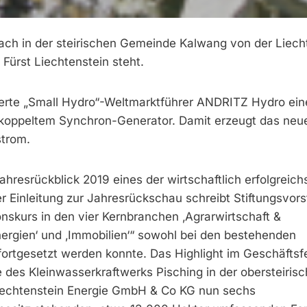
bach in der steirischen Gemeinde Kalwang von der Liech
Fürst Liechtenstein steht.
ieferte „Small Hydro“-Weltmarktführer ANDRITZ Hydro ein
gekoppeltem Synchron-Generator. Damit erzeugt das neu
strom.
Jahresrückblick 2019 eines der wirtschaftlich erfolgreich
r Einleitung zur Jahresrückschau schreibt Stiftungsvor
nskurs in den vier Kernbranchen ‚Agrarwirtschaft &
Energien‘ und ‚Immobilien‘“ sowohl bei den bestehenden
 fortgesetzt werden konnte. Das Highlight im Geschäf
e des Kleinwasserkraftwerks Pisching in der obersteiris
Liechtenstein Energie GmbH & Co KG nun sechs