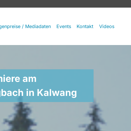
genpreise / Mediadaten
Events
Kontakt
Videos
miere am
gbach in Kalwang