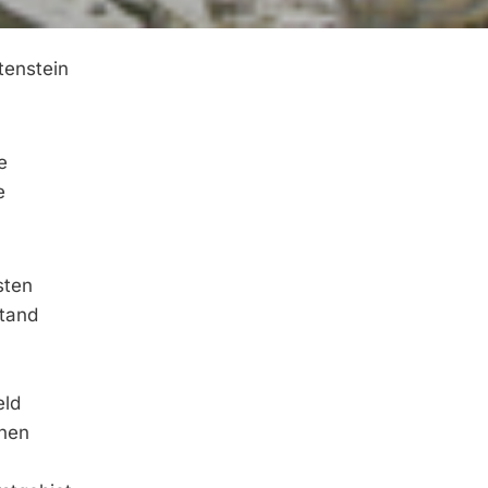
tenstein
e
e
sten
stand
tsfeld
chen