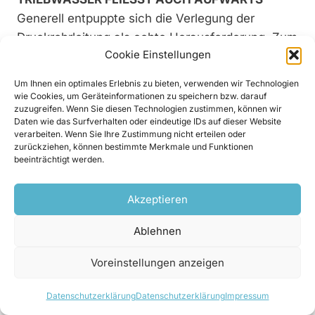
Generell entpuppte sich die Verlegung der
Druckrohrleitung als echte Herausforderung. Zum
Cookie Einstellungen
einen verläuft die rund 3.400 m lange
Druckrohrleitung durch teils schwieriges Gelände.
Um Ihnen ein optimales Erlebnis zu bieten, verwenden wir Technologien
Zum anderen ließ es sich nicht vermeiden, sie
wie Cookies, um Geräteinformationen zu speichern bzw. darauf
zuzugreifen. Wenn Sie diesen Technologien zustimmen, können wir
über einen Tiefpunkt zu einem Hochpunkt zu
Daten wie das Surfverhalten oder eindeutige IDs auf dieser Website
führen. Dies bedeutet, dass eine maximale
verarbeiten. Wenn Sie Ihre Zustimmung nicht erteilen oder
zurückziehen, können bestimmte Merkmale und Funktionen
3
Triebwassermenge von 4 m
/s auf ihrem Weg
beeinträchtigt werden.
zum Maschinenhaus eine Steigung hin zum
Hochpunkt überwinden muss, der 12 m tiefer als
Akzeptieren
das Fassungsbauwerk liegt. In Hinblick auf die
damit verbundene Gefahr des Lufteinschlusses
Ablehnen
bzw. Lufteinzugs bei Druckschwankungen waren
Voreinstellungen anzeigen
spezielle Maßnahmen erforderlich. „Wir haben
den Druckstoß an der Universität Graz noch
Datenschutzerklärung
Datenschutzerklärung
Impressum
einmal berechnen lassen. Nach diesen