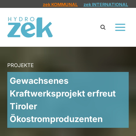
Zum
zek KOMMUNAL
zek INTERNATIONAL
Inhalt
springen
PROJEKTE
Gewachsenes
Kraftwerksprojekt erfreut
Tiroler
Ökostromproduzenten