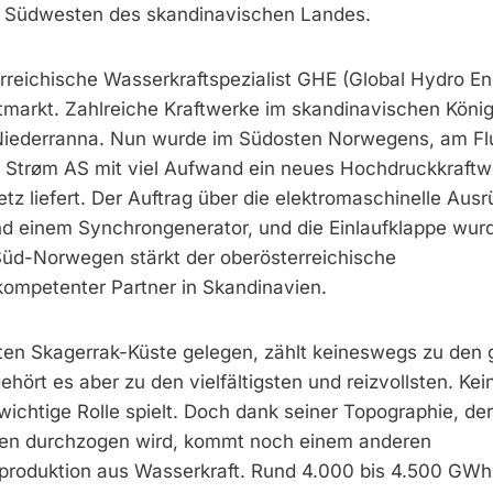
im Südwesten des skandinavischen Landes.
rreichische Wasserkraftspezialist GHE (Global Hydro En
markt. Zahlreiche Kraftwerke im skandinavischen König
 Niederranna. Nun wurde im Südosten Norwegens, am Fl
 Strøm AS mit viel Aufwand ein neues Hochdruckkraftw
tz liefert. Der Auftrag über die elektromaschinelle Ausr
nd einem Synchrongenerator, und die Einlaufklappe wur
Süd-Norwegen stärkt der oberösterreichische
 kompetenter Partner in Skandinavien.
ten Skagerrak-Küste gelegen, zählt keineswegs zu den 
ört es aber zu den vielfältigsten und reizvollsten. Kei
wichtige Rolle spielt. Doch dank seiner Topographie, der
üssen durchzogen wird, kommt noch einem anderen
mproduktion aus Wasserkraft. Rund 4.000 bis 4.500 GW