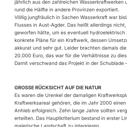
jährlich aus den zahlreichen Wasserkraftwerken 
rund die Hälfte in andere Provinzen exportiert.
Völlig jungfräulich in Sachen Wasserkraft war bis
Flusses in Aust-Agder. Das heißt allerdings nich
geworfen hätte, um es eventuell hydroelektrisch 
konkrete Pläne für ein Kraftwerk, dessen Umsetz
akkurat und sehr gut. Leider brachten damals die 
20.000 Euro, das war für die Verhältnisse zu diese
Damit verschwand das Projekt in der Schublade – 
GROSSE RÜCKSICHT AUF DIE NATUR
Es waren die Urenkel der damaligen Kraftwerksp
Kraftwerksareal gehören, die im Jahr 2000 einen 
Anhieb erfolgreich. Zehn lange Jahre sollten ve
erteilten. Das Hauptkriterium bestand in erster L
malerische Landschaft zu integrieren.