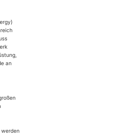
ergy)
reich
uss
erk
üstung,
de an
großen
n
h werden