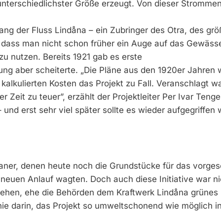
unterschiedlichster Größe erzeugt. Von dieser Stromme
lang der Fluss Lindåna – ein Zubringer des Otra, des grö
t, dass man nicht schon früher ein Auge auf das Gewäss
zu nutzen. Bereits 1921 gab es erste
ung aber scheiterte. „Die Pläne aus den 1920er Jahren
kalkulierten Kosten das Projekt zu Fall. Veranschlagt w
r Zeit zu teuer”, erzählt der Projektleiter Per Ivar Tenge
und erst sehr viel später sollte es wieder aufgegriffen
laner, denen heute noch die Grundstücke für das vorge
neuen Anlauf wagten. Doch auch diese Initiative war ni
rgehen, ehe die Behörden dem Kraftwerk Lindåna grünes 
inie darin, das Projekt so umweltschonend wie möglich in