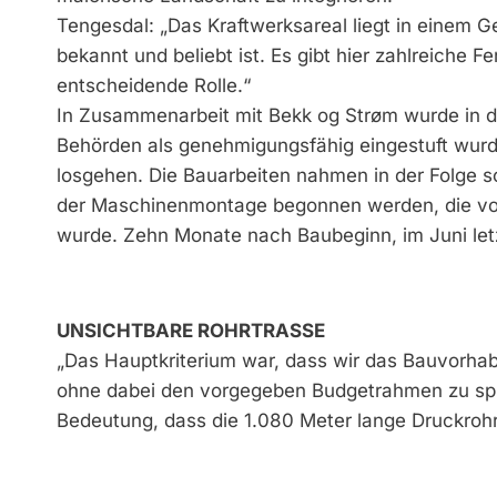
Tengesdal: „Das Kraftwerksareal liegt in einem Ge
bekannt und beliebt ist. Es gibt hier zahlreiche 
entscheidende Rolle.“
In Zusammenarbeit mit Bekk og Strøm wurde in de
Behörden als genehmigungsfähig eingestuft wurd
losgehen. Die Bauarbeiten nahmen in der Folge s
der Maschinenmontage begonnen werden, die v
wurde. Zehn Monate nach Baubeginn, im Juni letz
UNSICHTBARE ROHRTRASSE
„Das Hauptkriterium war, dass wir das Bauvorhab
ohne dabei den vorgegeben Budgetrahmen zu spre
Bedeutung, dass die 1.080 Meter lange Druckrohr
Vegetationsdecke wurde behutsam abgetragen, u
damit sich der ursprüngliche Bewuchs so schnell 