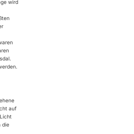
nge wird
ßten
er
 waren
aren
sdal.
 werden.
sehene
cht auf
Licht
 die