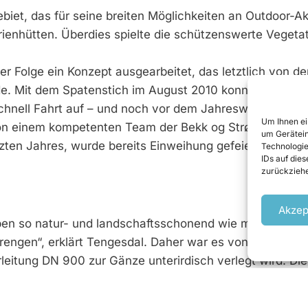
biet, das für seine breiten Möglichkeiten an Outdoor-Ak
Ferienhütten. Überdies spielte die schützenswerte Vegeta
r Folge ein Konzept ausgearbeitet, das letztlich von de
e. Mit dem Spatenstich im August 2010 konnte es schli
chnell Fahrt auf – und noch vor dem Jahreswechsel kon
Um Ihnen ei
on einem kompetenten Team der Bekk og Strøm übern
um Gerätein
ten Jahres, wurde bereits Einweihung gefeiert.
Technologie
IDs auf die
zurückziehe
Akzep
en so natur- und landschaftsschonend wie möglich reali
ngen“, erklärt Tengesdal. Daher war es von zentraler
leitung DN 900 zur Gänze unterirdisch verlegt wird. Die
m sie nach Abschluss der Verlegearbeiten wieder aufz
wie möglich wieder erholt.