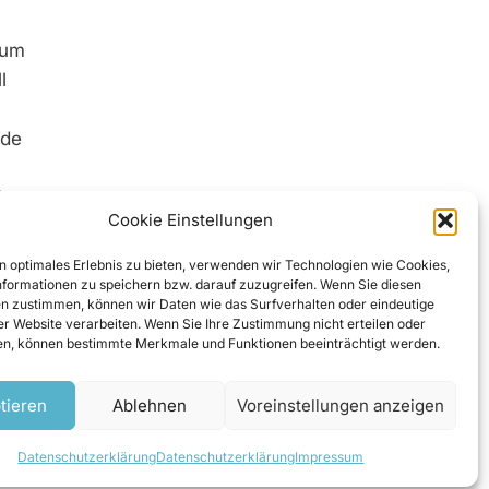
Zum
l
rde
che
Cookie Einstellungen
er Schutz
n optimales Erlebnis zu bieten, verwenden wir Technologien wie Cookies,
s nach
formationen zu speichern bzw. darauf zuzugreifen. Wenn Sie diesen
n zustimmen, können wir Daten wie das Surfverhalten oder eindeutige
n Aarau
ser Website verarbeiten. Wenn Sie Ihre Zustimmung nicht erteilen oder
n, können bestimmte Merkmale und Funktionen beeinträchtigt werden.
tieren
Ablehnen
Voreinstellungen anzeigen
Datenschutzerklärung
Datenschutzerklärung
Impressum