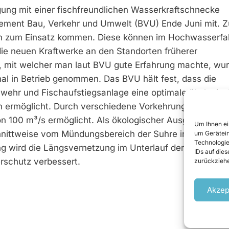
gung mit einer fischfreundlichen Wasserkraftschnecke
rtement Bau, Verkehr und Umwelt (BVU) Ende Juni mit. 
n zum Einsatz kommen. Diese können im Hochwasserfal
die neuen Kraftwerke an den Standorten früherer
t, mit welcher man laut BVU gute Erfahrung machte, wu
hal in Betrieb genommen. Das BVU hält fest, dass die
ehr und Fischaufstiegsanlage eine optimale ökologis
n ermöglicht. Durch ­verschiedene Vorkehrungen wird d
n 100 m³/s ermöglicht. Als ökologischer Ausgleich sind
Um Ihnen ei
nittweise vom Mündungsbereich der Suhre in Aarau bi
um Gerätein
Technologie
ng wird die Längsver­netzung im Unterlauf der Suhre vo
IDs auf die
rschutz verbessert.
zurückziehe
Akzep