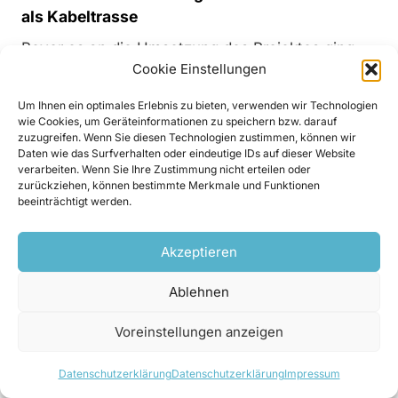
als Kabeltrasse
Bevor es an die Umsetzung des Projektes ging,
Cookie Einstellungen
brauchte es neben der behördlichen
Genehmigung auch noch die Einigung mit dem
Um Ihnen ein optimales Erlebnis zu bieten, verwenden wir Technologien
Nachbarn, auf dessen Grundstück die Fassung
wie Cookies, um Geräteinformationen zu speichern bzw. darauf
zuzugreifen. Wenn Sie diesen Technologien zustimmen, können wir
liegt. Nachdem auch dieser Punkt einvernehmlich
Daten wie das Surfverhalten oder eindeutige IDs auf dieser Website
geregelt wurde, konnte es losgehen. Das
verarbeiten. Wenn Sie Ihre Zustimmung nicht erteilen oder
zurückziehen, können bestimmte Merkmale und Funktionen
gemeinsam mit seinem Planer Christoph Aste
beeinträchtigt werden.
entwickelte Konzept sah dabei vor, dass man
einige Teile der Anlage, die noch gut erhalten
Akzeptieren
waren, beibehalten wollte. Das betraf einerseits
die Wasserfassung und die Überleitung zum
Ablehnen
Entsander sowie die Hülle des Krafthauses und
Voreinstellungen anzeigen
andererseits die alte Druckrohrleitung – letztere
allerdings in neuer Funktion. „Die alte
Datenschutzerklärung
Datenschutzerklärung
Impressum
Stahlrohrleitung DN122 aus den frühen 1950er-