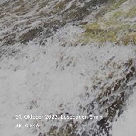
31. Oktober 2023, Lesedauer:
8
min
Bild: © BKW