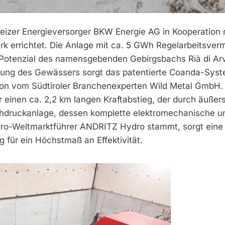
zer Energieversorger BKW Energie AG in Kooperation 
k errichtet. Die Anlage mit ca. 5 GWh Regelarbeitsve
e Potenzial des namensgebenden Gebirgsbachs Rià di Ar
eitung des Gewässers sorgt das patentierte Coanda-Sys
ktion vom Südtiroler Branchenexperten Wild Metal GmbH.
inen ca. 2,2 km langen Kraftabstieg, der durch äußerst
hdruckanlage, dessen komplette elektromechanische u
ro-Weltmarktführer ANDRITZ Hydro stammt, sorgt eine
 für ein Höchstmaß an Effektivität.