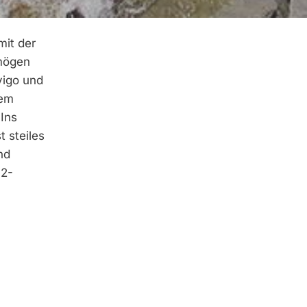
mit der
rmögen
vigo und
tem
 Ins
 steiles
nd
 2-