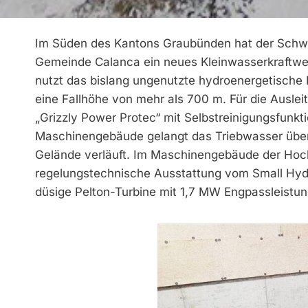
Im Süden des Kantons Graubünden hat der Schwei
Gemeinde Calanca ein neues Kleinwasserkraftwer
nutzt das bislang ungenutzte hydro­energetisch
eine Fallhöhe von mehr als 700 m. Für die Ausl
„Grizzly­ Power Protec“ mit Selbstreinigungsfun
Maschinengebäude gelangt das Triebwasser über e
Gelände verläuft. Im Maschinengebäude der Hoc
regelungstechnische Ausstattung vom Small Hyd
düsige Pelton-Turbine mit 1,7 MW Engpassleistung