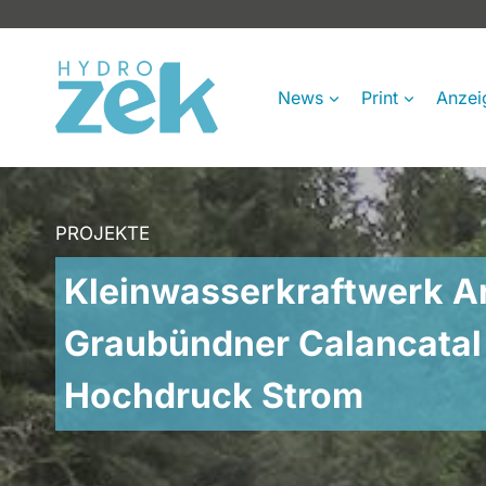
Zum
Inhalt
springen
News
Print
Anzei
PROJEKTE
Kleinwasserkraftwerk A
Graubündner Calancatal 
Hochdruck Strom