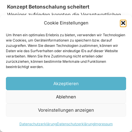
Konzept Betonschalung scheitert
Weniger zufrieden konnten die Verantwortlichen
mit den weiteren Arbeiten im Stollen sein. „Die
Cookie Einstellungen
beauftragte Baufirma hatte im September 2016
Um Ihnen ein optimales Erlebnis zu bieten, verwenden wir Technologien
von der Mitte aus damit begonnen, die
wie Cookies, um Geräteinformationen zu speichern bzw. darauf
zuzugreifen. Wenn Sie diesen Technologien zustimmen, können wir
Auskleidung in beide Richtungen im
Daten wie das Surfverhalten oder eindeutige IDs auf dieser Website
Zweischichtbetrieb herzustellen. Doch es folgte
verarbeiten. Wenn Sie Ihre Zustimmung nicht erteilen oder
zurückziehen, können bestimmte Merkmale und Funktionen
dabei ein Problem auf das nächste: Zuerst mit
beeinträchtigt werden.
den Schalwägen, dann mit der Armierung und zu
guter Letzt mit den heftigen und leider
Akzeptieren
unvermeidlichen Wassereinbrüchen im Karst“,
erinnert sich der Kärntner Ingenieur. 240 Meter
Ablehnen
Auskleidung, so sah das Ergebnis nach 6
Voreinstellungen anzeigen
Monaten aus. Die Baufirma war insolvent, und
der Bauherr erneut auf der Suche nach einer
Datenschutzerklärung
Datenschutzerklärung
Impressum
anderen Lösung. „Besonders die