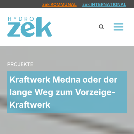
Zum
zek KOMMUNAL
zek INTERNATIONAL
Inhalt
springen
PROJEKTE
Kraftwerk Medna oder der
lange Weg zum Vorzeige-
Kraftwerk