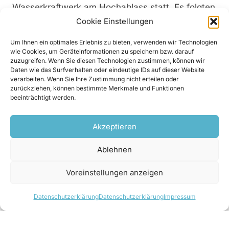
Wasserkraftwerk am Hochablass statt. Es folgten
Ansprachen von Bürgermeisterin Eva Weber und
Cookie Einstellungen
Stadtwerke-Geschäftsführer Dr. Claus Gebhardt.
Um Ihnen ein optimales Erlebnis zu bieten, verwenden wir Technologien
Eingeladen waren insbesondere auch die swa
wie Cookies, um Geräteinformationen zu speichern bzw. darauf
zuzugreifen. Wenn Sie diesen Technologien zustimmen, können wir
Energiepartner und rund 900 Bürger, die an der
Daten wie das Surfverhalten oder eindeutige IDs auf dieser Website
Finanzierung des Projekts beteiligt sind. Während
verarbeiten. Wenn Sie Ihre Zustimmung nicht erteilen oder
zurückziehen, können bestimmte Merkmale und Funktionen
der Feierlichkeiten war das neue
beeinträchtigt werden.
Wasserkraftwerk im Hochablass-Wehr für die
Besucher geöffnet. Mitarbeiter der Stadtwerke
Akzeptieren
standen dabei für Auskünfte zur Verfügung.
Ablehnen
Voreinstellungen anzeigen
Datenschutzerklärung
Datenschutzerklärung
Impressum
Datenschutzerklärung
Impressum