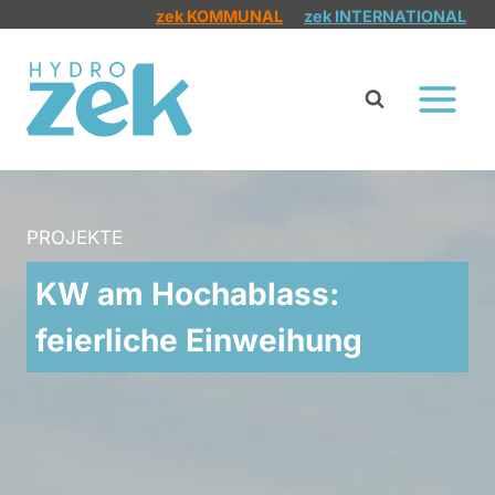
Zum
zek KOMMUNAL
zek INTERNATIONAL
Inhalt
springen
PROJEKTE
KW am Hochablass:
feierliche Einweihung