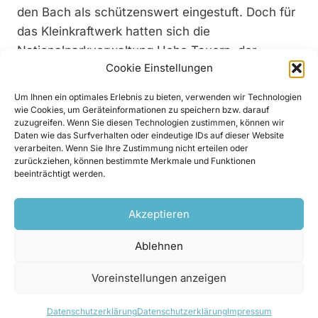
den Bach als schützenswert eingestuft. Doch für
das Kleinkraftwerk hatten sich die
Nationalparkverwaltung Hohe Tauern, der
Cookie Einstellungen
Tourismusverband Osttirol sowie die Bauern- und
Wirtschaftskammer eingesetzt. Laut „Tiroler
Um Ihnen ein optimales Erlebnis zu bieten, verwenden wir Technologien
Tageszeitung“ soll das Kraftwerk mit seinem
wie Cookies, um Geräteinformationen zu speichern bzw. darauf
zuzugreifen. Wenn Sie diesen Technologien zustimmen, können wir
Strom unter anderem einen Alpengasthof und
Daten wie das Surfverhalten oder eindeutige IDs auf dieser Website
mehrere Almhütten versorgen und somit das
verarbeiten. Wenn Sie Ihre Zustimmung nicht erteilen oder
zurückziehen, können bestimmte Merkmale und Funktionen
Ende der Ära der Dieselaggregate auf der Alm
beeinträchtigt werden.
einläuten. Betreiber der Anlage ist die
Agrargemeinschaft Lessacher Alpe. Für die
Akzeptieren
Stromgewinnung wird eine 1.650 m lange
Druckrohrleitung durch das Lesachtal verlegt.
Ablehnen
Voreinstellungen anzeigen
Datenschutzerklärung
Datenschutzerklärung
Impressum