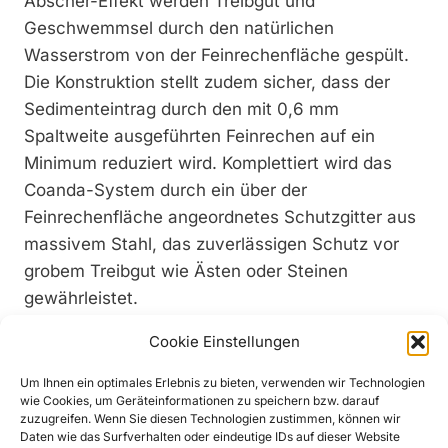
Abscher-Effekt werden Treibgut und
Geschwemmsel durch den natürlichen
Wasserstrom von der Feinrechenfläche gespült.
Die Konstruktion stellt zudem sicher, dass der
Sedimenteintrag durch den mit 0,6 mm
Spaltweite ausgeführten Feinrechen auf ein
Minimum reduziert wird. Komplettiert wird das
Coanda-System durch ein über der
Feinrechenfläche angeordnetes Schutzgitter aus
massivem Stahl, das zuverlässigen Schutz vor
grobem Treibgut wie Ästen oder Steinen
gewährleistet.
An der Wehranlage des Kraftwerks Andexer wird
Cookie Einstellungen
das Triebwasser durch ein klassisches Tiroler
Wehr entnommen, das mit 2,8 m Breite sowie 35
Um Ihnen ein optimales Erlebnis zu bieten, verwenden wir Technologien
wie Cookies, um Geräteinformationen zu speichern bzw. darauf
mm Stablichtweite ausgeführt wurde. Bei der
zuzugreifen. Wenn Sie diesen Technologien zustimmen, können wir
Konstruktion des Grobrechens setzten die
Daten wie das Surfverhalten oder eindeutige IDs auf dieser Website