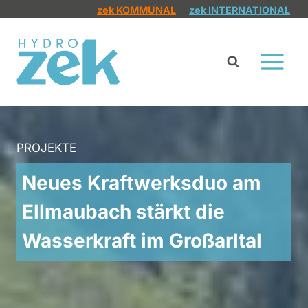
Zum
zek KOMMUNAL
zek INTERNATIONAL
Inhalt
springen
PROJEKTE
Neues Kraftwerksduo am
Ellmaubach stärkt die
Wasserkraft im Großarltal