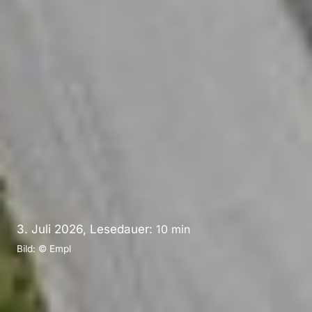
3. Juli 2026, Lesedauer:
10
min
Bild: © Empl