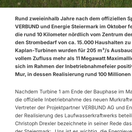
Rund zweieinhalb Jahre nach dem offiziellen 
VERBUND und Energie Steiermark im Oktober fei
die rund 10 Kilometer nördlich vom Zentrum de
den Strombedarf von ca. 15.000 Haushalten zu 
Kaplan-Turbinen wurden für 205 m³/s Ausbaudu
vollem Zufluss mehr als 11 Megawatt Maximall
sich im Rahmen der Inbetriebnahmefeier positi
Mur, in dessen Realisierung rund 100 Millionen
Nachdem Turbine 1 am Ende der Bauphase im Mai
die offizielle Inbetriebnahme des neuen Murkraf
Vertreter der Pro­jekt­­partner VERBUND AG und En
der Realisierung des Lauf­wasser­­kraftwerks be
Chris­toph­ Drexler bezeichnete in seiner Rede d
der Steiermark: „Uns ist es wichtig, die Energieve