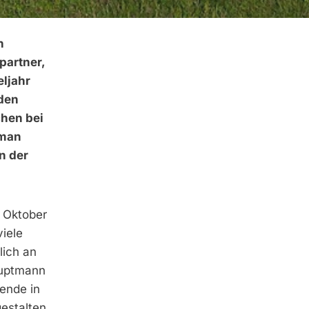
n
partner,
eljahr
iden
chen bei
 man
n der
 Oktober
iele
lich an
auptmann
wende in
gestalten