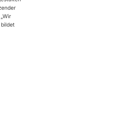
tzender
 „Wir
bildet