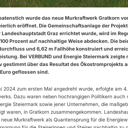
Spatenstich wurde das neue Murkraftwerk Gratkorn vo
erlich eröffnet. Die Gemeinschaftsanlage der Projekt
r Landeshauptstadt Graz errichtet wurde, wird im Reg
100 Prozent auf nachhaltige Weise abdecken. Die be
rchfluss und 6,62 m Fallhöhe konstruiert und errei
leistung. Bei VERBUND und Energie Steiermark zeigte
v gestimmt über das Resultat des Ökostromprojekts a
 Euro geflossen sind.
 2024 zum ersten Mal angedreht wurde, erfolgte am 4.
twerks. Dazu waren neben hochrangigen Politikern auch v
ergie Steier­mark sowie jener Unternehmen, die maß­­geb
teiligt waren, in Gratkorn zu­­­sammengekommen. Landesh
as neue Murkraftwerk als Quantensprung für die Energie
rsorgung für die Steirerinnen und Steirer nachhaltig zu 