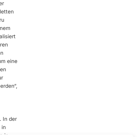
er
letten
ru
einem
lisiert
eren
on
um eine
uen
ur
werden“,
 In der
 in
n in