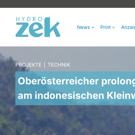
Zum
Inhalt
springen
News
Print
Anzei
PROJEKTE
|
TECHNIK
Oberösterreicher prolong
am indonesischen Klein