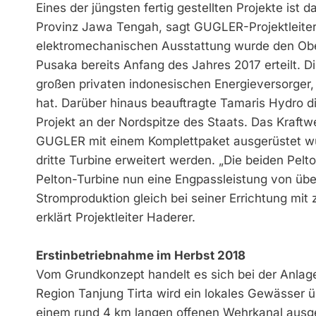
Eines der jüngsten fertig gestellten Projekte ist
Provinz Jawa Tengah, sagt GUGLER-Projektleiter 
elektromechanischen Ausstattung wurde den Oberö
Pusaka bereits Anfang des Jahres 2017 erteilt. 
großen privaten indonesischen Energieversorger, 
hat. Darüber hinaus beauftragte Tamaris Hydro d
Projekt an der Nordspitze des Staats. Das Kraft
GUGLER mit einem Komplettpaket ausgerüstet wu
dritte Turbine erweitert werden. „Die beiden Pe
Pelton-Turbine nun eine Engpassleistung von übe
Stromproduktion gleich bei seiner Errichtung mit 
erklärt Projektleiter Haderer.
Erstinbetriebnahme im Herbst 2018
Vom Grundkonzept handelt es sich bei der Anlage 
Region Tanjung Tirta wird ein lokales Gewässer ü
einem rund 4 km langen offenen Wehrkanal ausgel