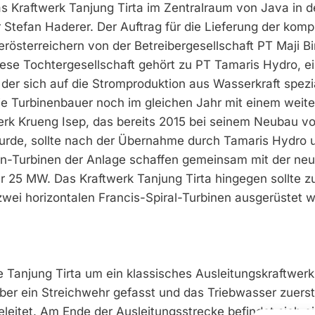
 das Kraftwerk Tanjung Tirta im Zentralraum von Java in d
Stefan Haderer. Der Auftrag für die Lieferung der komp
sterreichern von der Betreibergesellschaft PT Maji Bi
Diese Tochtergesellschaft gehört zu PT Tamaris Hydro, 
der sich auf die Stromproduktion aus Wasserkraft spezia
ie Turbinenbauer noch im gleichen Jahr mit einem weit
werk Krueng Isep, das bereits 2015 bei seinem Neubau v
rde, sollte nach der Übernahme durch Tamaris Hydro 
lton-Turbinen der Anlage schaffen gemeinsam mit der ne
r 25 MW. Das Kraftwerk Tanjung Tirta hingegen sollte z
zwei horizontalen Francis-Spiral-­Turbinen ausgerüstet 
Tanjung Tirta um ein klassisches Ausleitungskraftwerk.
ber ein Streichwehr gefasst und das Triebwasser zuerst
eitet. Am Ende der Ausleitungsstrecke befindet sich ei