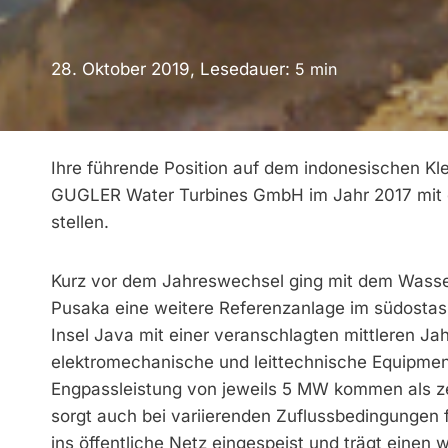
28. Oktober 2019, Lesedauer:
5
min
Ihre führende Position auf dem indonesischen K
GUGLER Water Turbines GmbH im Jahr 2017 mit d
stellen.
Kurz vor dem Jahreswechsel ging mit dem Wasserk
Pusaka eine weitere Referenz­anlage im südostas
Insel Java mit einer veranschlagten mittleren J
elektromechanische und leittechnische Equipment
Engpassleistung von jeweils 5 MW kommen als ze
sorgt auch bei variierenden Zuflussbedingungen 
ins öffentliche Netz eingespeist und trägt einen