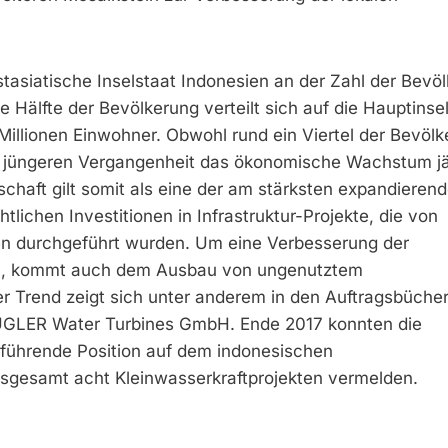
stasiatische Inselstaat Indonesien an der Zahl der Bevö
 Hälfte der Bevölkerung verteilt sich auf die Hauptinse
 Millionen Einwohner. Obwohl rund ein Viertel der Bevöl
der jüngeren Vergangenheit das ökonomische Wachstum jä
chaft gilt somit als eine der am stärksten expandieren
tlichen Investitionen in Infrastruktur-Projekte, die von
hren durchgeführt wurden. Um eine Verbesserung der
en, kommt auch dem Ausbau von ungenutztem
ser Trend zeigt sich unter anderem in den Auftragsbüche
GUGLER Water Turbines GmbH. Ende 2017 konnten die
 führende Position auf dem indonesischen
nsgesamt acht Kleinwasserkraftprojekten vermelden.