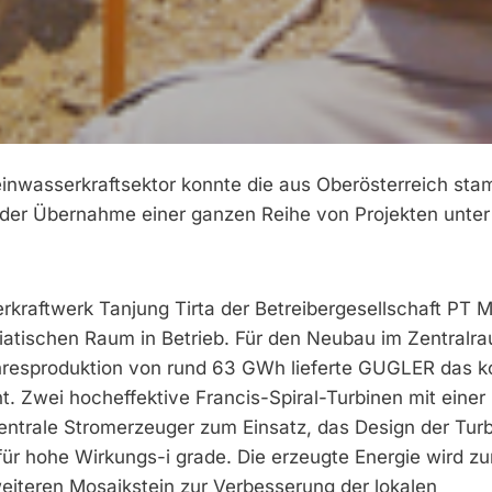
leinwasserkraftsektor konnte die aus Oberösterreich s
er Übernahme einer ganzen Reihe von Projekten unter
raftwerk Tanjung Tirta der Betreibergesellschaft PT Ma
iatischen Raum in Betrieb. Für den Neubau im Zentralr
ahresproduktion von rund 63 GWh lieferte GUGLER das k
. Zwei hocheffektive Francis-Spiral-Turbinen mit einer
ntrale Stromerzeuger zum Einsatz, das Design der Tur
für hohe Wirkungs-i grade. Die erzeugte Energie wird z
 weiteren Mosaikstein zur Verbesserung der lokalen