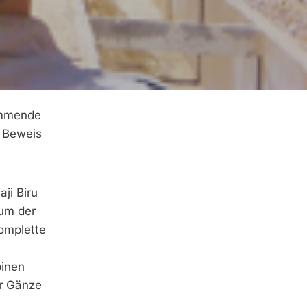
tammende
 Beweis
ji Biru
aum der
omplette
binen
ur Gänze