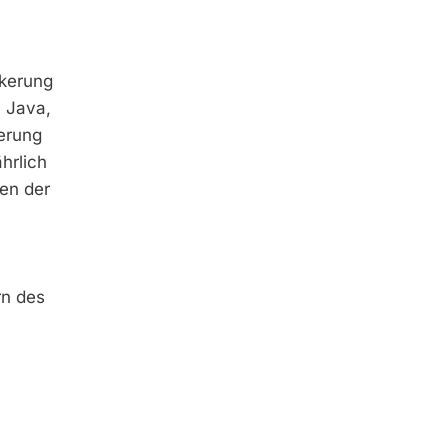
lkerung
l Java,
kerung
hrlich
den der
rn des