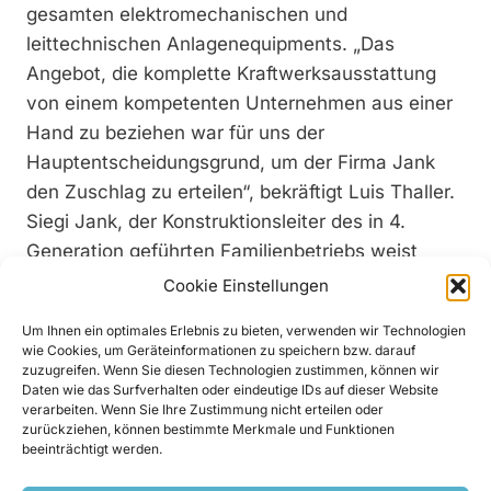
gesamten elektromechanischen und
leittechnischen Anlagenequipments. „Das
Angebot, die komplette Kraftwerksausstattung
von einem kompetenten Unternehmen aus einer
Hand zu beziehen war für uns der
Hauptentscheidungsgrund, um der Firma Jank
den Zuschlag zu erteilen“, bekräftigt Luis Thaller.
Siegi Jank, der Konstruktionsleiter des in 4.
Generation geführten Familienbetriebs weist
darauf hin, dass die wesentliche
Cookie Einstellungen
Projektherausforderung bei der baulichen
Um Ihnen ein optimales Erlebnis zu bieten, verwenden wir Technologien
Umsetzung lag: „Der Einlaufbereich des
wie Cookies, um Geräteinformationen zu speichern bzw. darauf
Kraftwerks neben der Wehranlage musste
zuzugreifen. Wenn Sie diesen Technologien zustimmen, können wir
Daten wie das Surfverhalten oder eindeutige IDs auf dieser Website
aufgrund der verdoppelten Ausbauwassermenge
verarbeiten. Wenn Sie Ihre Zustimmung nicht erteilen oder
entsprechend groß ausgeführt werden. Da an
zurückziehen, können bestimmte Merkmale und Funktionen
beeinträchtigt werden.
den Wehrstandort aber ein Privatgrundstück
angrenzt, war eine beliebige Verbreiterung nicht