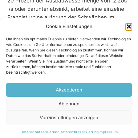
20 Prozent der Ausbauwassermenge von 2.200
l/s oder darunter absinkt, arbeitet eine einzelne
Francisturbine aufgrund der Schwächen im
Teillastbereich suboptimal. Somit lag die Antwort
Cookie Einstellungen
darauf in einer 2-Maschinen-Lösung, einer
Um Ihnen ein optimales Erlebnis zu bieten, verwenden wir Technologien
Anordnung mit einer kleineren, auf 700 l/s
wie Cookies, um Geräteinformationen zu speichern bzw. darauf
ausgelegten „Winterturbine“ und einer größeren,
zuzugreifen. Wenn Sie diesen Technologien zustimmen, können wir
Daten wie das Surfverhalten oder eindeutige IDs auf dieser Website
auf 1.500 l/s ausgelegten Turbine. Obgleich eine
verarbeiten. Wenn Sie Ihre Zustimmung nicht erteilen oder
derartige Lösung selbstredend deutlich teurer ist
zurückziehen, können bestimmte Merkmale und Funktionen
beeinträchtigt werden.
als Varianten mit einer einzelnen, größeren
Maschine, stellt sie die nachhaltig
Akzeptieren
wirtschaftlichste Lösung für das neue Kraftwerk
dar. Schließlich können beide Maschinensätze
Ablehnen
auf diese Weise über die meiste ste Zeit hinweg
am Bestpunkt betrieben werden. Entscheidende
Voreinstellungen anzeigen
Voraussetzung für die Wirtschaftlichkeit dieser
Datenschutzerklärung
Datenschutzerklärung
Impressum
Anordnung ist allerdings, dass die installierten