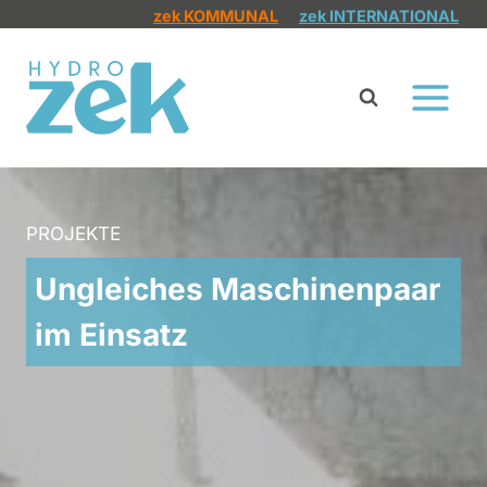
Zum
zek KOMMUNAL
zek INTERNATIONAL
Inhalt
springen
PROJEKTE
Ungleiches Maschinenpaar
im Einsatz