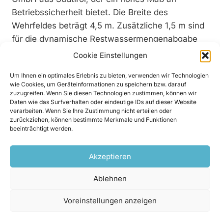
Betriebssicherheit bietet. Die Breite des
Wehrfeldes beträgt 4,5 m. Zusätzliche 1,5 m sind
für die dynamische Restwassermengenabgabe
vorgesehen. Die maximale Ausbauwassermenge
Cookie Einstellungen
ist mit 420 l/s festgelegt. Im Winter wurde eine
Um Ihnen ein optimales Erlebnis zu bieten, verwenden wir Technologien
minimale Entnahmemenge von 5 l/s amtlich
wie Cookies, um Geräteinformationen zu speichern bzw. darauf
festgelegt. Das Triebwasser wird über den
zuzugreifen. Wenn Sie diesen Technologien zustimmen, können wir
Daten wie das Surfverhalten oder eindeutige IDs auf dieser Website
Coanda-Rechen vom Typ Grizzly mit einer
verarbeiten. Wenn Sie Ihre Zustimmung nicht erteilen oder
Spaltbreite von 0,6 mm, welcher unterhalb des
zurückziehen, können bestimmte Merkmale und Funktionen
beeinträchtigt werden.
Schutzrechens angebracht ist, geleitet. Bei
starker Eisbildung wird das Wasser mittels eines
Akzeptieren
Wintereinlasses abgeleitet.
Zusätzlich kann die Fassung durch Einblasen von
Ablehnen
Warmluft dahingehend temperiert werden, dass
ein Zufrieren verhindert wird. Ein Rohrschütz,
Voreinstellungen anzeigen
eine Innovation aus dem Hause Wild Metal,