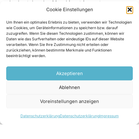
des bestehenden Maschinentrios zu tun.
Cookie Einstellungen
„Problematisch waren die Generatoren: Zum
Um Ihnen ein optimales Erlebnis zu bieten, verwenden wir Technologien
wie Cookies, um Geräteinformationen zu speichern bzw. darauf
einen lag es daran, dass sich Revisionen äußerst
zuzugreifen. Wenn Sie diesen Technologien zustimmen, können wir
aufwändig darstellten. Um an die Turbine zu
Daten wie das Surfverhalten oder eindeutige IDs auf dieser Website
verarbeiten. Wenn Sie Ihre Zustimmung nicht erteilen oder
kommen, musste der gesamte Generator
zurückziehen, können bestimmte Merkmale und Funktionen
demontiert werden. Das bedeutete, dass das
beeinträchtigt werden.
Statorgehäuse über den Rotor gezogen werden
musste, um dann die Rotorwelle herausziehen zu
Akzeptieren
können. Speziell unter den beengten
Ablehnen
Bedingungen war dies eine echte
Herausforderung. Hinzu kam, dass man die
Voreinstellungen anzeigen
Generatoren – Baujahr 1947 – in den letzten
Jahren nicht mehr auseinandernehmen konnte.
Datenschutzerklärung
Datenschutzerklärung
Impressum
Wäre es zu einem Generatorbrand gekommen,
hätte man nur reagieren können. Angesichts der
damals extrem langen Lieferzeiten für