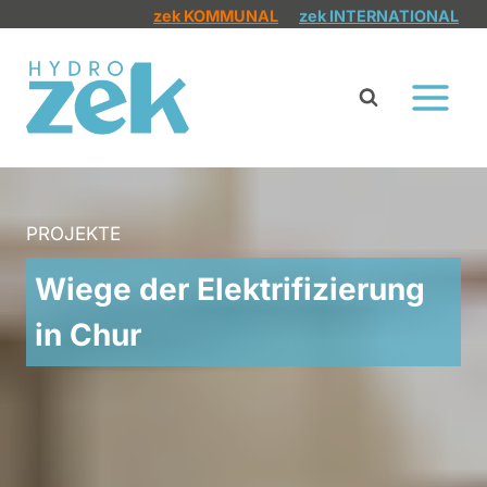
Zum
zek KOMMUNAL
zek INTERNATIONAL
Inhalt
springen
PROJEKTE
Wiege der Elektrifizierung
in Chur