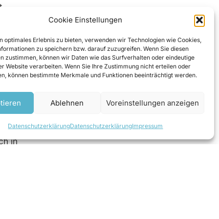
t
Cookie Einstellungen
n
iebs-
n optimales Erlebnis zu bieten, verwenden wir Technologien wie Cookies,
 des
formationen zu speichern bzw. darauf zuzugreifen. Wenn Sie diesen
n zustimmen, können wir Daten wie das Surfverhalten oder eindeutige
ser Website verarbeiten. Wenn Sie Ihre Zustimmung nicht erteilen oder
n, können bestimmte Merkmale und Funktionen beeinträchtigt werden.
es
tieren
Ablehnen
Voreinstellungen anzeigen
zum einen
Datenschutzerklärung
Datenschutzerklärung
Impressum
st als
ch in
rbeiten
 die
nnte
e
 km