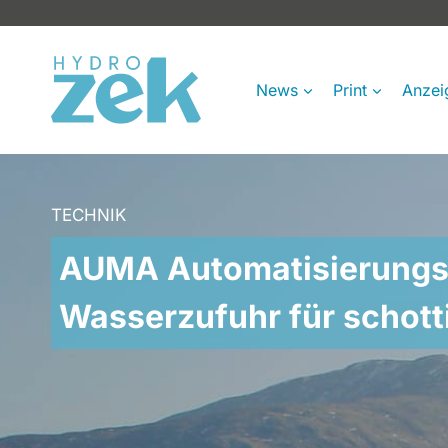
Zum
Inhalt
springen
News
Print
Anzei
TECHNIK
AUMA Automatisierungsl
Wasserzufuhr für schott