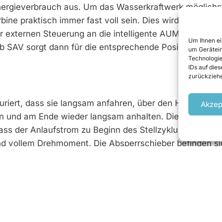
Energieverbrauch aus. Um das Wasserkraftwerk möglichs
bine praktisch immer fast voll sein. Dies wird über eine
 externen Steuerung an die intelligente AUMA Stellantr
Um Ihnen ei
b SAV sorgt dann für die entsprechende Positionierung
um Gerätein
Technologie
IDs auf die
zurückziehe
guriert, dass sie langsam anfahren, über den Hauptteil d
Akzep
en und am Ende wieder langsam anhalten. Dies schont 
s der Anlaufstrom zu Beginn des Stellzy­klus niedriger i
nd vollem Drehmoment. Die Absperrschieber befinden si
aftwerk rund um die Uhr an sieben Tagen pro Woche a
gung (USV) eingesetzt, um im Falle eines Stromausfalls
 des niedrigen Anlaufstroms der AUMA Stellantriebe ko
ionierte USV eingesetzt werden, was sich günstig auf di
raftwerk verläuft durch 6 km betonierte Leitung und 13