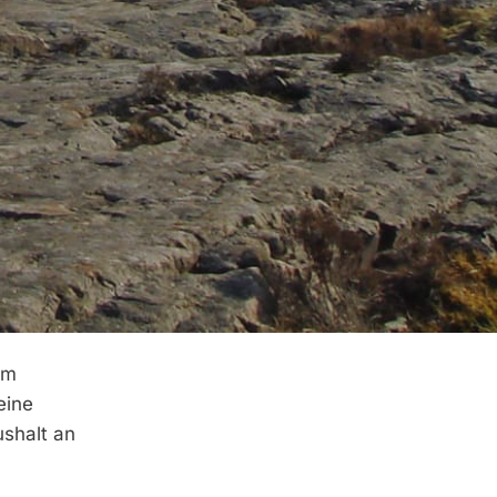
um
eine
ushalt an