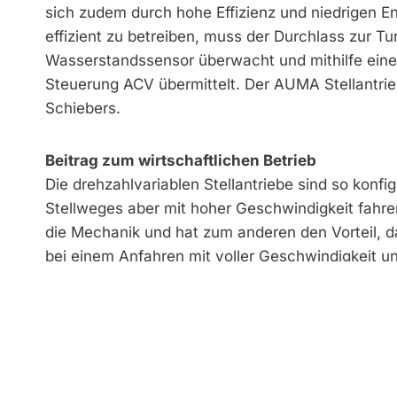
sich zudem durch hohe Effizienz und niedrigen 
effizient zu betreiben, muss der Durchlass zur Tur
Wasserstandssensor überwacht und mithilfe einer
Steuerung ACV übermittelt. Der AUMA Stellantrie
Schiebers.
Beitrag zum wirtschaftlichen Betrieb
Die drehzahlvariablen Stellantriebe sind so konfi
Stellweges aber mit hoher Geschwindigkeit fahr
die Mechanik und hat zum anderen den Vorteil, das
bei einem Anfahren mit voller Geschwindigkeit u
einem sehr abgelegenen Gebiet. Da das Wasserkr
soll, wurde eine unterbrechungsfreie Stromversor
Regelung der Wasserzufuhr sicherzustellen. Dank
eine relativ einfach aufgebaute und klein dimens
Projektkosten auswirkte. Die Wasserzufuhr zum K