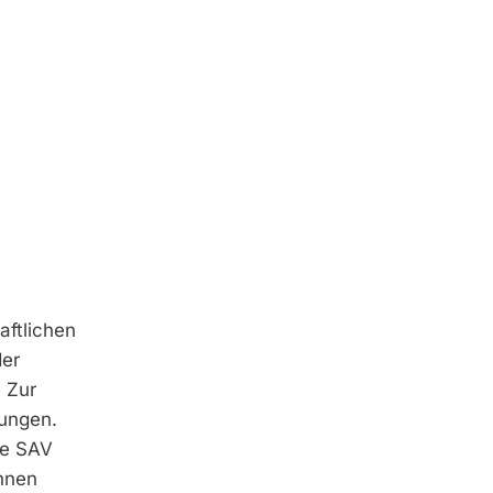
aftlichen
der
 Zur
tungen.
be SAV
hnen