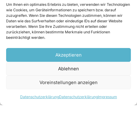
Temperaturen unter Null Grad und auch nach
Um Ihnen ein optimales Erlebnis zu bieten, verwenden wir Technologien
wie Cookies, um Geräteinformationen zu speichern bzw. darauf
einem Hochwasser weiterhin ihre Funktion
zuzugreifen. Wenn Sie diesen Technologien zustimmen, können wir
erfüllen können muss.
Daten wie das Surfverhalten oder eindeutige IDs auf dieser Website
verarbeiten. Wenn Sie Ihre Zustimmung nicht erteilen oder
zurückziehen, können bestimmte Merkmale und Funktionen
beeinträchtigt werden.
Akzeptieren
Ablehnen
Voreinstellungen anzeigen
Datenschutzerklärung
Datenschutzerklärung
Impressum