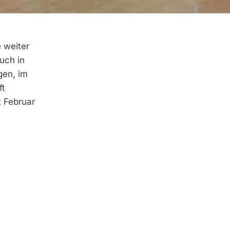
 weiter
uch in
gen, im
ft
t Februar