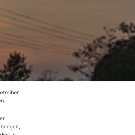
etreiber
en.
er
bringen,
dies in