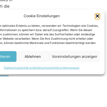
h die
rlegt.
Cookie Einstellungen
 und
n optimales Erlebnis zu bieten, verwenden wir Technologien wie Cookies,
formationen zu speichern bzw. darauf zuzugreifen. Wenn Sie diesen
n zustimmen, können wir Daten wie das Surfverhalten oder eindeutige
ser Website verarbeiten. Wenn Sie Ihre Zustimmung nicht erteilen oder
n, können bestimmte Merkmale und Funktionen beeinträchtigt werden.
tieren
Ablehnen
Voreinstellungen anzeigen
Datenschutzerklärung
Datenschutzerklärung
Impressum
lden
Telefon:
+43 664 240 67 74
E-Mail:
office@zek.at