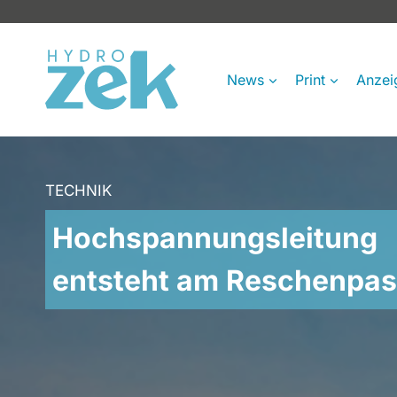
Zum
Inhalt
springen
News
Print
Anzei
TECHNIK
Hochspannungsleitung
entsteht am Reschenpa