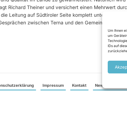
gt Richard Theiner und versichert einen Mehrwert durc
 die Leitung auf Südtiroler Seite komplett unterirdisch ve
on Gesprächen zwischen Terna und den Gemeinden Graun
Um Ihnen ei
um Gerätein
Technologie
IDs auf die
zurückziehe
Akzep
enschutzerklärung
Impressum
Kontakt
Newsletter anme
s Fachmagazin, spezialisiert auf internationale Wasserkraft und
 sechs deutschen und einer englischen Ausgabe pro Jahr hat zek