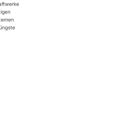
aftwerke
tigen
stemen
jüngste