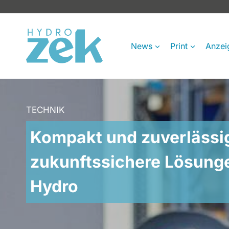
Zum
Inhalt
springen
News
Print
Anzei
TECHNIK
Kompakt und zuverlässi
zukunftssichere Lösunge
Hydro