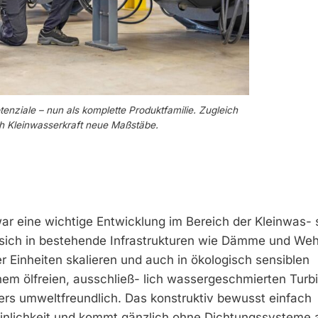
enziale – nun als komplette Produktfamilie. Zugleich
ich Kleinwasserkraft neue Maßstäbe.
r eine wichtige Entwicklung im Bereich der Kleinwas- s
t sich in bestehende Infrastrukturen wie Dämme und We
r Einheiten skalieren und auch in ökologisch sensiblen
em ölfreien, ausschließ- lich wassergeschmierten Turb
ders umweltfreundlich. Das konstruktiv bewusst einfach
einlichkeit und kommt gänzlich ohne Dichtungssysteme 