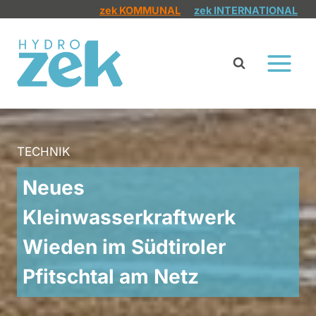
Zum
zek KOMMUNAL
zek INTERNATIONAL
Inhalt
springen
TECHNIK
Neues
Kleinwasserkraftwerk
Wieden im Südtiroler
Pfitschtal am Netz