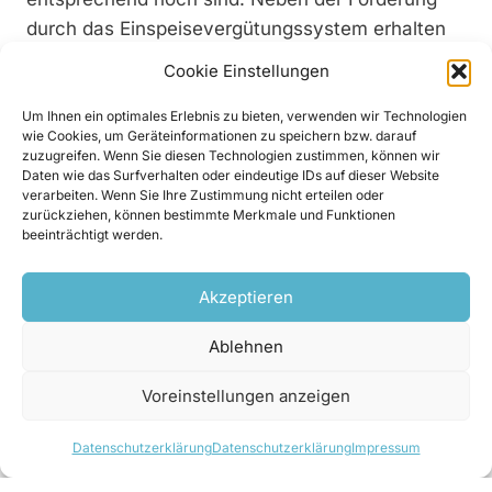
durch das Einspeisevergütungssystem erhalten
Stromproduzenten durch die verpflichtende
Cookie Einstellungen
Direktvermarktung also den Anreiz, sich an
möglichst kurzfristigen Marktsignalen zu
Um Ihnen ein optimales Erlebnis zu bieten, verwenden wir Technologien
wie Cookies, um Geräteinformationen zu speichern bzw. darauf
orientieren und die eigene Einspeisung möglichst
zuzugreifen. Wenn Sie diesen Technologien zustimmen, können wir
genau zu prognostizieren. Bei diesen beiden
Daten wie das Surfverhalten oder eindeutige IDs auf dieser Website
verarbeiten. Wenn Sie Ihre Zustimmung nicht erteilen oder
Aufgaben kann der Anschluss an ein Virtuelles
zurückziehen, können bestimmte Merkmale und Funktionen
Kraftwerk helfen.
beeinträchtigt werden.
Eine win-win-Situation
Akzeptieren
Vernetzt werden die vielen kleinen und
Ablehnen
mittelgroßen Anlagen über die sogenannte Next
Box. Sie wird an den Anlagen angebracht und
Voreinstellungen anzeigen
sendet deren Daten verschlüsselt über eine
speziell abgesicherte mobile Datenverbindung an
Datenschutzerklärung
Datenschutzerklärung
Impressum
das Leitsystem von Next Kraftwerke. Aber auch