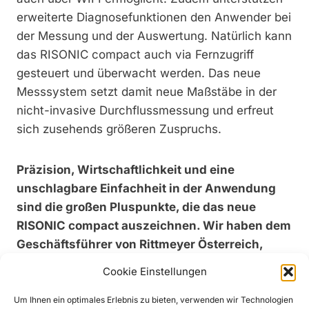
erweiterte Diagnosefunktionen den Anwender bei
der Messung und der Auswertung. Natürlich kann
das RISONIC compact auch via Fernzugriff
gesteuert und überwacht werden. Das neue
Messsystem setzt damit neue Maßstäbe in der
nicht-invasive Durchflussmessung und erfreut
sich zusehends größeren Zuspruchs.
Präzision, Wirtschaftlichkeit und eine
unschlagbare Einfachheit in der Anwendung
sind die großen Pluspunkte, die das neue
RISONIC compact auszeichnen. Wir haben dem
Geschäftsführer von Rittmeyer Österreich,
Wolfang Kaiblinger, acht Fragen zum neuen
Cookie Einstellungen
RISONIC compact gestellt. Der Fachmann
selbst ist überzeugt: „Einfacher geht
Um Ihnen ein optimales Erlebnis zu bieten, verwenden wir Technologien