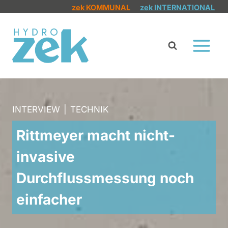
Zum
zek KOMMUNAL
zek INTERNATIONAL
Inhalt
springen
INTERVIEW
|
TECHNIK
Rittmeyer macht nicht-
invasive
Durchflussmessung noch
einfacher