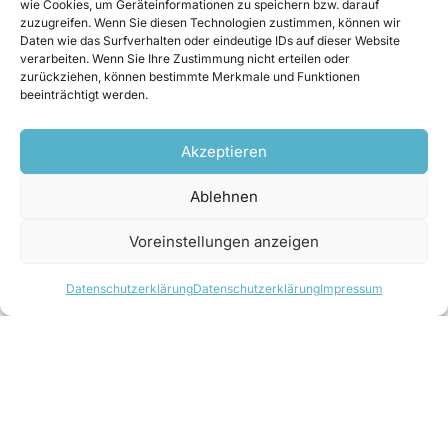
wie Cookies, um Geräteinformationen zu speichern bzw. darauf
Durchflussmessung heute nicht.“
zuzugreifen. Wenn Sie diesen Technologien zustimmen, können wir
Daten wie das Surfverhalten oder eindeutige IDs auf dieser Website
verarbeiten. Wenn Sie Ihre Zustimmung nicht erteilen oder
zurückziehen, können bestimmte Merkmale und Funktionen
beeinträchtigt werden.
zek: Worin sehen Sie den grundsätzlichen
Vorteil nicht-invasiver (Aufschnall-)
Akzeptieren
Durchflussmessungen?
Kaiblinger: Grundsätzlich ist der Aufbau der
Ablehnen
Messung viel einfacher. Da die Sensoren außen
auf das zu messende Rohr montiert werden,
Voreinstellungen anzeigen
ergeben sich gleich mehrere Vorteile: Erstens
kann die Installation der Messung ohne
Datenschutzerklärung
Datenschutzerklärung
Impressum
Betriebsunterbrechung erfolgen, zweitens hat
man eine sehr einfache und schnelle Installation
der Messung und drittens ist keine Manipulation
am Rohr notwendig – also kein Bohren, kein
Schweißen, usw. Und viertens: Im Vergleich zum