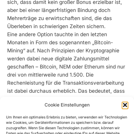
sich, dass damit kein großer Bonus erzielbar ist,
aber bei einer längerfristigen Bindung doch
Mehrerträge zu erwirtschaften sind, die das
Überleben in schwierigen Zeiten sichern.
Eine andere Option tauchte in den letzten
Monaten in Form des sogenannten „Bitcoin-
Mining“ auf. Nach Prinzipien der Kryptographie
werden dabei neue digitale Zahlungsmittel
geschaffen – Bitcoin, NEM oder Etherum sind nur
drei von mittlerweile rund 1.500. Die
Rechenleistung für die Transaktionsverarbeitung
ist dabei durchaus erheblich. Das bedeutet, dass
für das „Schürfen“ der digitalen Währung vor
Cookie Einstellungen
allem Regionen interessant werden, wo der
Strompreis niedrig ist. Sollten Betreiber von
Um Ihnen ein optimales Erlebnis zu bieten, verwenden wir Technologien
wie Cookies, um Geräteinformationen zu speichern bzw. darauf
dieser Option Gebrauch machen wollen, gilt es
zuzugreifen. Wenn Sie diesen Technologien zustimmen, können wir
allerdings ein paar Dinge zu beachten. Wie
Daten wie das Surfverhalten oder eindeutige IDs auf dieser Website