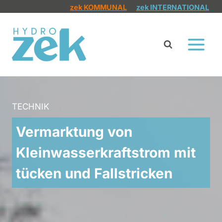
Zum
zek KOMMUNAL
zek INTERNATIONAL
Inhalt
springen
TECHNIK
Vermarktung von
Kleinwasserkraftstrom mit
tücken und Fallstricken