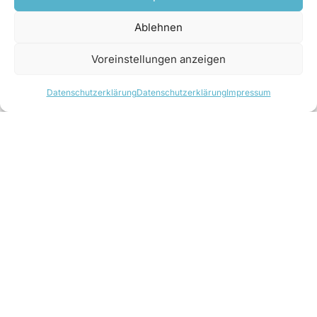
Unternehmen der Energie-, Prozess- und
Ablehnen
Materialwirtschaft.
Voreinstellungen anzeigen
https://go.sw.siemens.com/BvtqWeY-
Datenschutzerklärung
Datenschutzerklärung
Impressum
Datenschutzerklärung
Impressum
Kontakt
Newsletter anmelden