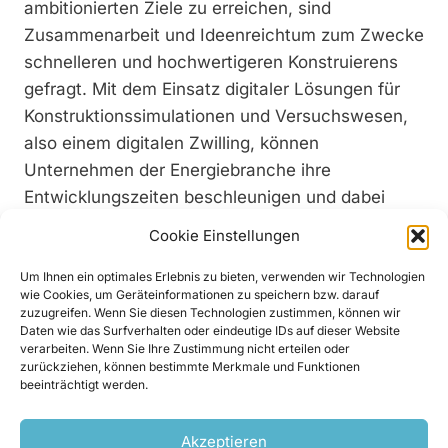
ambitionierten Ziele zu erreichen, sind
Zusammenarbeit und Ideenreichtum zum Zwecke
schnelleren und hochwertigeren Konstruierens
gefragt. Mit dem Einsatz digitaler Lösungen für
Konstruktionssimulationen und Versuchswesen,
also einem digitalen Zwilling, können
Unternehmen der Energiebranche ihre
Entwicklungszeiten beschleunigen und dabei
gleichzeitig die Wahrscheinlichkeit erhöhen, dass
Cookie Einstellungen
die durchgeführten Versuche die gewünschten
Ergebnisse bringen.
Um Ihnen ein optimales Erlebnis zu bieten, verwenden wir Technologien
wie Cookies, um Geräteinformationen zu speichern bzw. darauf
zuzugreifen. Wenn Sie diesen Technologien zustimmen, können wir
Daten wie das Surfverhalten oder eindeutige IDs auf dieser Website
Im Webinar von Siemens erfahren Sie mehr über
verarbeiten. Wenn Sie Ihre Zustimmung nicht erteilen oder
die entscheidende Rolle hochmoderner
zurückziehen, können bestimmte Merkmale und Funktionen
beeinträchtigt werden.
Simulations-Lösungen und deren Vorteilen. Sie
unterstützen Unternehmen bei der Bewältigung
Akzeptieren
der Herausforderungen der Energiewende für